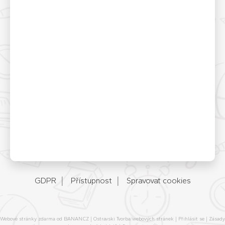
GDPR
Přístupnost
Spravovat cookies
Webové stránky zdarma
od
BANAN.CZ
|
Ostravski Tvorba webových stránek
|
Přihlásit se
|
Zásady