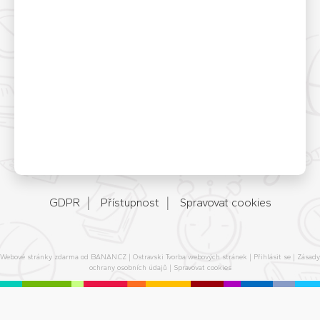
GDPR
Přístupnost
Spravovat cookies
Webové stránky zdarma
od
BANAN.CZ
|
Ostravski Tvorba webových stránek
|
Přihlásit se
|
Zásady
ochrany osobních údajů
|
Spravovat cookies