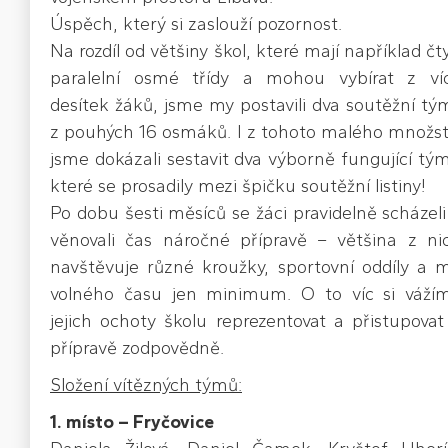
Úspěch, který si zaslouží pozornost.
Na rozdíl od většiny škol, které mají například čty
paralelní osmé třídy a mohou vybírat z ví
desítek žáků, jsme my postavili dva soutěžní tý
z pouhých 16 osmáků. I z tohoto malého množst
jsme dokázali sestavit dva výborně fungující tým
které se prosadily mezi špičku soutěžní listiny!
Po dobu šesti měsíců se žáci pravidelně scházeli
věnovali čas náročné přípravě – většina z ni
navštěvuje různé kroužky, sportovní oddíly a 
volného času jen minimum. O to víc si váží
jejich ochoty školu reprezentovat a přistupovat
přípravě zodpovědně.
Složení vítězných týmů:
1. místo – Fryčovice