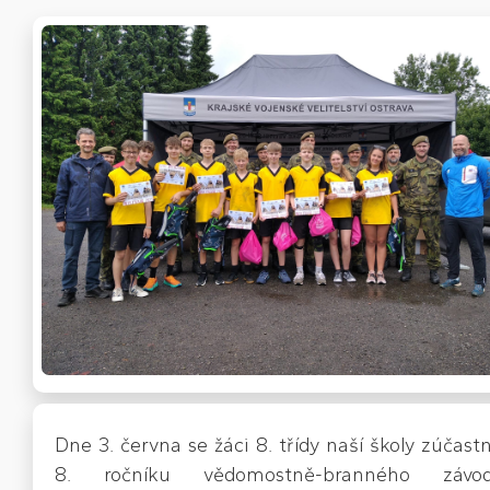
Dne 3. června se žáci 8. třídy naší školy zúčastni
8. ročníku vědomostně-branného závo