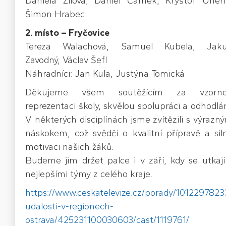
Daniela Žilová, Daniel Čamek, Kryštof Uherí
Šimon Hrabec
2. místo – Fryčovice
Tereza Walachová, Samuel Kubela, Jak
Zavodný, Václav Šefl
Náhradníci: Jan Kula, Justýna Tomická
Děkujeme všem soutěžícím za vzorn
reprezentaci školy, skvělou spolupráci a odhodlán
V některých disciplínách jsme zvítězili s výrazn
náskokem, což svědčí o kvalitní přípravě a sil
motivaci našich žáků.
Budeme jim držet palce i v září, kdy se utkají
nejlepšími týmy z celého kraje.
https://www.ceskatelevize.cz/porady/1012297823
udalosti-v-regionech-
ostrava/425231100030603/cast/1119761/