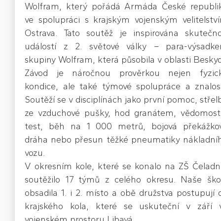
Wolfram, který pořádá Armáda České republi
ve spolupráci s krajským vojenským velitelstv
Ostrava. Tato soutěž je inspirována skutečn
událostí z 2. světové války – para-výsadk
skupiny Wolfram, která působila v oblasti Beskyd
Závod je náročnou prověrkou nejen fyzic
kondice, ale také týmové spolupráce a znalost
Soutěží se v disciplínách jako první pomoc, střel
ze vzduchové pušky, hod granátem, vědomost
test, běh na 1 000 metrů, bojová překážko
dráha nebo přesun těžké pneumatiky nákladní
vozu.
V okresním kole, které se konalo na ZŠ Čeladn
soutěžilo 17 týmů z celého okresu. Naše ško
obsadila 1. i 2. místo a obě družstva postupují 
krajského kola, které se uskuteční v září 
vojenském prostoru Libavá.