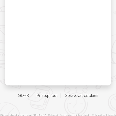
GDPR
Přístupnost
Spravovat cookies
Webové stránky zdarma
od
BANAN.CZ
|
Ostravski Tvorba webových stránek
|
Přihlásit se
|
Zásady