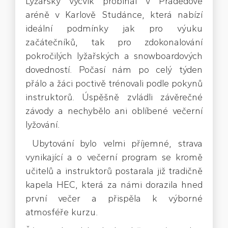
Lyžařský výcvik probíhal v Pradědově
aréně v Karlově Studánce, která nabízí
ideální podmínky jak pro výuku
začátečníků, tak pro zdokonalování
pokročilých lyžařských a snowboardových
dovedností. Počasí nám po celý týden
přálo a žáci poctivě trénovali podle pokynů
instruktorů. Úspěšně zvládli závěrečné
závody a nechybělo ani oblíbené večerní
lyžování.
Ubytování bylo velmi příjemné, strava
vynikající a o večerní program se kromě
učitelů a instruktorů postarala již tradičně
kapela HEC, která za námi dorazila hned
první večer a přispěla k výborné
atmosféře kurzu.