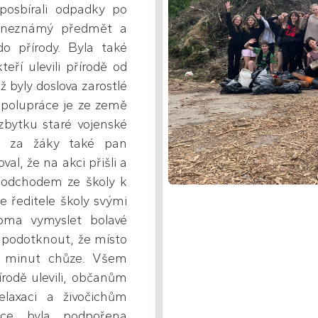
 posbírali odpadky po
a neznámý předmět a
o přírody. Byla také
eří ulevili přírodě od
ž byly doslova zarostlé
spolupráce je ze země
 zbytku staré vojenské
el za žáky také pan
al, že na akci přišli a
d odchodem ze školy k
e ředitele školy svými
doma vymyslet bolavé
tě podotknout, že místo
45 minut chůze. Všem
írodě ulevili, občanům
elaxaci a živočichům
kce byla podpořena