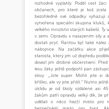
rozhodně vyplatily. Podél cest žáci
občanech, pro které je koš zcel
bezohledně své odpadky vyhazují d
vytvořena speciální skupina kluků, kt
velkého množství starých kabelů. Ty u
v zemi. Opravdu s nasazením síly a 
dostali pryč. Raritou byl také nález
nábojnice. Na začátku akce přij
starosta, který jim už dopředu poděkov
dovezl jim drobné občerstvení. Pře
lesu žáky ještě podpořil pan zástupc
slovy: „Jste super. Mohli jste si 
bříško, ale vy jste přišli.“ Nutno ješ
úklidu je od školy vzdálené asi 
žákům patří opravdu velký dík, že př
udělali o něco hezčí místo pro r
bezpečnější místo pro život. A