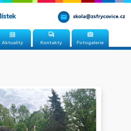
Místek
skola@zsfrycovice.cz
Aktuality
Kontakty
Fotogalerie