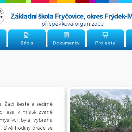
Základní škola Fryčovice, okres Frýdek-
příspěvková organizace
Zápis
Dokumenty
Projekty
s. Žáci šesté a sedmé
ího lesa v místě zvané
myslivci byla vybrána
la. Dvě hodiny práce se