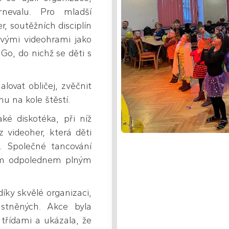
rnevalu. Pro mladší
r, soutěžních disciplín
ovými videohrami jako
Go, do nichž se děti s
lovat obličej, zvěčnit
nu na kole štěstí.
ké diskotéka, při níž
videoher, která děti
. Společné tancování
ým odpolednem plným
díky skvělé organizaci,
stněných. Akce byla
třídami a ukázala, že