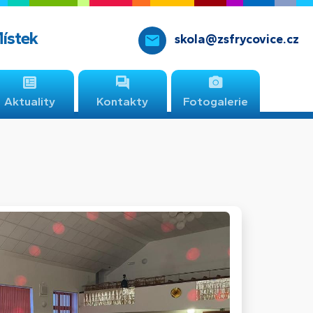
Místek
skola@zsfrycovice.cz
Aktuality
Kontakty
Fotogalerie