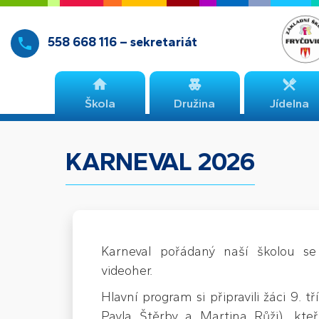
558 668 116 – sekretariát
Škola
Družina
Jídelna
KARNEVAL 2026
Karneval pořádaný naší školou se
videoher.
Hlavní program si připravili žáci 9. t
Pavla Štěrby a Martina Růži), kteří