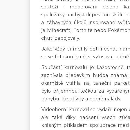
soutěží i moderování celého ka
spolužáky nachystali pestrou škálu he
a zábavných úkolů inspirované svět
je Minecraft, Fortnite nebo Pokémon
chutí zapojovaly.
Jako vždy si mohly děti nechat nama
se ve fotokoutku či si vylosovat odmě
Součástí karnevalu je každoročně ta
zaznívala především hudba známá z 
okamžitě vtáhla na taneční parket
bylo příjemnou tečkou za vydařen
pohybu, kreativity a dobré nálady.
Videoherní karneval se vydařil nejen 
ale také díky nadšení všech zúča
krásným příkladem spolupráce mezi 