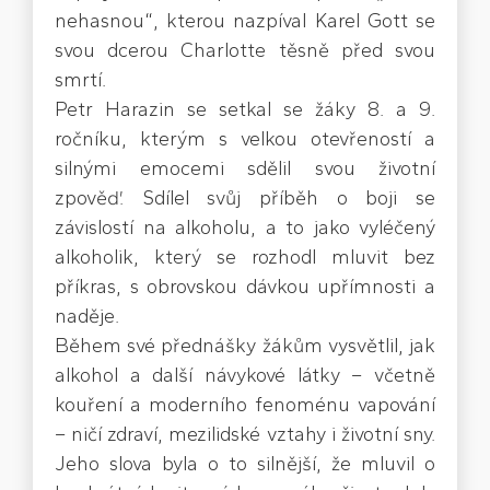
nehasnou“, kterou nazpíval Karel Gott se
svou dcerou Charlotte těsně před svou
smrtí.
Petr Harazin se setkal se žáky 8. a 9.
ročníku, kterým s velkou otevřeností a
silnými emocemi sdělil svou životní
zpověď. Sdílel svůj příběh o boji se
závislostí na alkoholu, a to jako vyléčený
alkoholik, který se rozhodl mluvit bez
příkras, s obrovskou dávkou upřímnosti a
naděje.
Během své přednášky žákům vysvětlil, jak
alkohol a další návykové látky – včetně
kouření a moderního fenoménu vapování
– ničí zdraví, mezilidské vztahy i životní sny.
Jeho slova byla o to silnější, že mluvil o