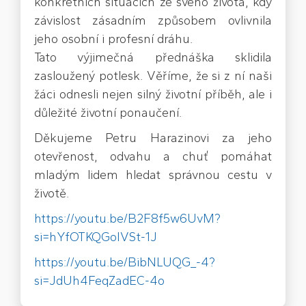
konkrétních situacích ze svého života, kdy
závislost zásadním způsobem ovlivnila
jeho osobní i profesní dráhu.
Tato výjimečná přednáška sklidila
zasloužený potlesk. Věříme, že si z ní naši
žáci odnesli nejen silný životní příběh, ale i
důležité životní ponaučení.
Děkujeme Petru Harazinovi za jeho
otevřenost, odvahu a chuť pomáhat
mladým lidem hledat správnou cestu v
životě.
https://youtu.be/B2F8f5w6UvM?
si=hYfOTKQGoIVSt-1J
https://youtu.be/BibNLUQG_-4?
si=JdUh4FeqZadEC-4o