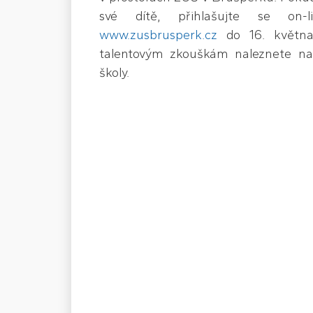
své dítě, přihlašujte se on-l
www.zusbrusperk.cz
do 16. května.
talentovým zkouškám naleznete na
školy.