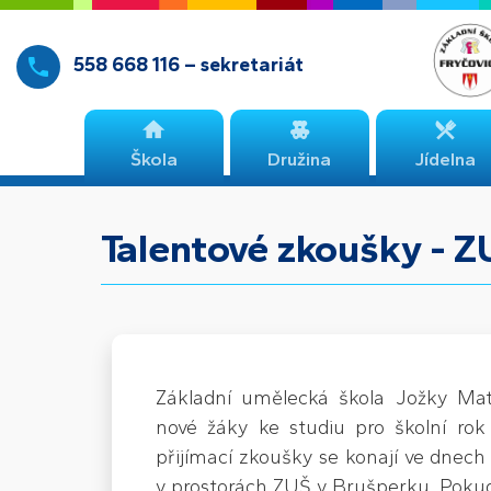
558 668 116 – sekretariát
Škola
Družina
Jídelna
Talentové zkoušky - Z
Základní umělecká škola Jožky Mat
nové žáky ke studiu pro školní rok
přijímací zkoušky se konají ve dnech
v prostorách ZUŠ v Brušperku. Pokud