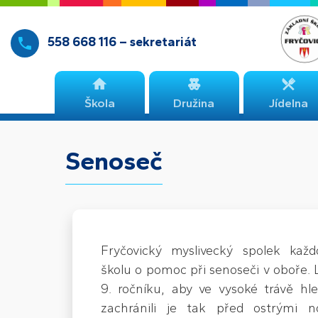
558 668 116 – sekretariát
Škola
Družina
Jídelna
Senoseč
Fryčovický myslivecký spolek každ
školu o pomoc při senoseči v oboře. L
9. ročníku, aby ve vysoké trávě hl
zachránili je tak před ostrými 