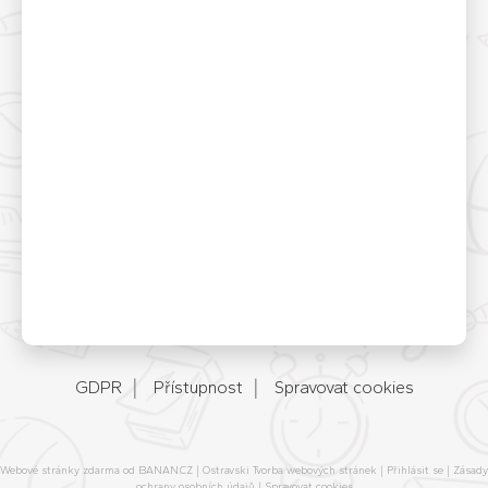
GDPR
Přístupnost
Spravovat cookies
Webové stránky zdarma
od
BANAN.CZ
|
Ostravski Tvorba webových stránek
|
Přihlásit se
|
Zásady
ochrany osobních údajů
|
Spravovat cookies