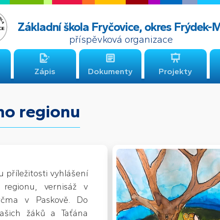
Základní škola Fryčovice, okres Frýdek-
příspěvková organizace
Zápis
Dokumenty
Projekty
ho regionu
 příležitosti vyhlášení
 regionu, vernisáž v
krčma v Paskově. Do
našich žáků a Taťána