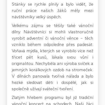
Stánky se rychle plnily a bylo vidět, že
ruční práce našich žáků měly mezi
návštěvníky velký úspěch.
Velkému zájmu se těšily také vánoční
dílny. Návštěvníci si mohli vlastnoručně
vyrobit adventní či vánoční věnce – těch
vzniklo během odpoledne přes padesát.
Voňavá mýdla, kterých se vyrobilo více než
třicet pět kusů, lákala svou vůní i
originalitou. Nechyběla ani výroba svíček a
jemných korálkových ozdob na stromeček.
V dílnách panovala tvořivá nálada a bylo
hezké sledovat děti i dospělé, jak si
společně užívají sváteční tvoření.
Zlatým hřebem programu byl již tradiční
vánoční koncert na schodech. Naši žáci