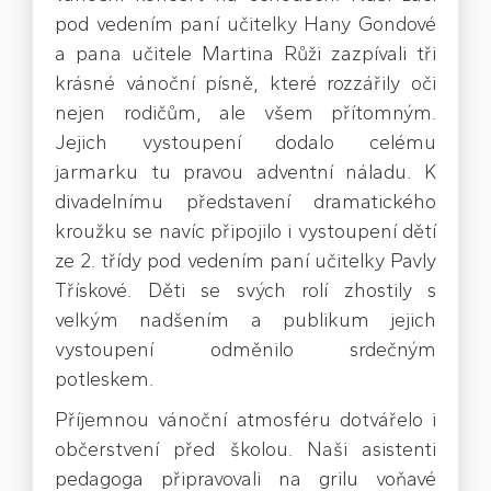
pod vedením paní učitelky Hany Gondové
a pana učitele Martina Růži zazpívali tři
krásné vánoční písně, které rozzářily oči
nejen rodičům, ale všem přítomným.
Jejich vystoupení dodalo celému
jarmarku tu pravou adventní náladu. K
divadelnímu představení dramatického
kroužku se navíc připojilo i vystoupení dětí
ze 2. třídy pod vedením paní učitelky Pavly
Třískové. Děti se svých rolí zhostily s
velkým nadšením a publikum jejich
vystoupení odměnilo srdečným
potleskem.
Příjemnou vánoční atmosféru dotvářelo i
občerstvení před školou. Naši asistenti
pedagoga připravovali na grilu voňavé