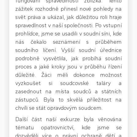
fungování spravedlnosti zblízka. Tento
zážitek rozhodně přinesl nové pohledy na
svět práva a ukázal, jak důležitou roli hraje
spravedlnost v naší společnosti. Po vstupní
prohlídce, jsme se usadili v soudní síni, kde
nás čekalo seznámení s průběhem
soudního líčení. Vyšší soudní úřednice
podrobně vysvětlila, jak probíhá soudní
proces a jaké kroky jsou v průběhu řízení
důležité. Žáci měli dokonce možnost
vyzkoušet si soudcovské taláry a
zasednout na místa soudců a státních
zástupců. Byla to skvělá příležitost na
chvíli se stát opravdovým soudcem.
Další část naší exkurze byla věnována
tématu opatrovnictví, kde jsme se
dozvěděli více o právní ochraně dětí a