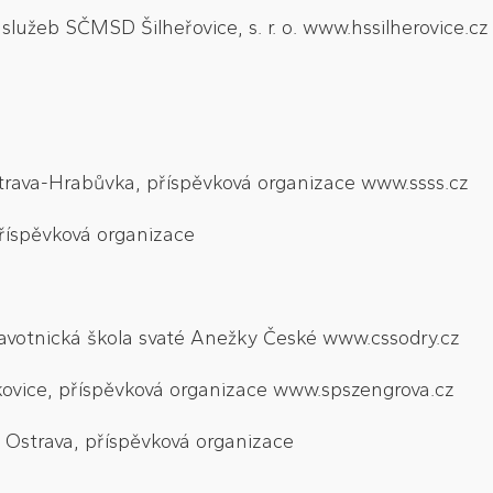
 služeb SČMSD Šilheřovice, s. r. o. www.hssilherovice.cz
strava-Hrabůvka, příspěvková organizace www.ssss.cz
příspěvková organizace
ravotnická škola svaté Anežky České www.cssodry.cz
tkovice, příspěvková organizace www.spszengrova.cz
, Ostrava, příspěvková organizace