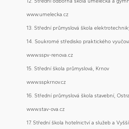
12. Střední odborná škola umělecká a gymná
www.umelecka.cz
13. Střední průmyslová škola elektrotechnik
14. Soukromé středisko praktického vyučo
www.sspv-renova.cz
15. Střední škola průmyslová, Krnov
www.sspkrnov.cz
16. Střední průmyslová škola stavební, Ostr
www.stav-ova.cz
17. Střední škola hotelnictví a služeb a Vy