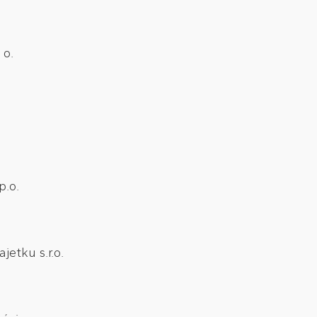
 o.
p.o.
jetku s.r.o.