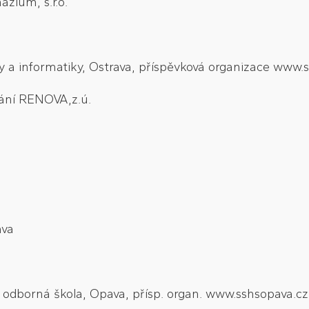
zium, s.r.o.
y a informatiky, Ostrava, příspěvková organizace www.s
vání RENOVA,z.ú.
ava
šší odborná škola, Opava, přísp. organ. www.sshsopava.cz