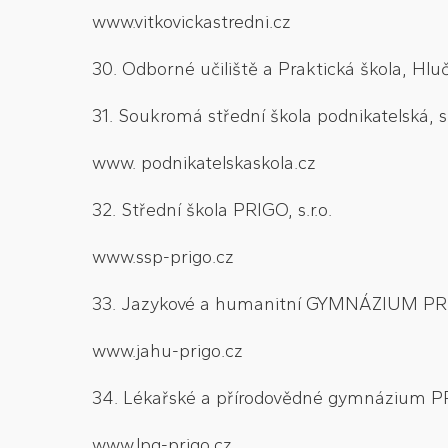
www.vitkovickastredni.cz
30. Odborné učiliště a Praktická škola, Hl
31. Soukromá střední škola podnikatelská, s.
www. podnikatelskaskola.cz
32. Střední škola PRIGO, s.r.o.
www.ssp-prigo.cz
33. Jazykové a humanitní GYMNÁZIUM PRIG
www.jahu-prigo.cz
34. Lékařské a přírodovědné gymnázium PRI
www.lpg-prigo.cz