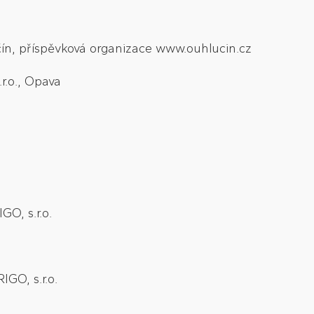
učín, příspěvková organizace www.ouhlucin.cz
r.o., Opava
O, s.r.o.
GO, s.r.o.