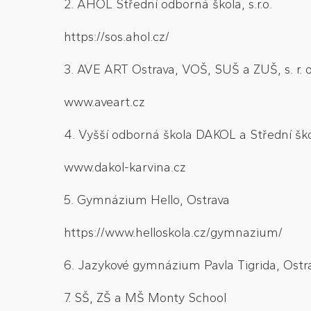
2. AHOL Střední odborná škola, s.r.o.
https://sos.ahol.cz/
3. AVE ART Ostrava, VOŠ, SUŠ a ZUŠ, s. r. o
www.aveart.cz
4. Vyšší odborná škola DAKOL a Střední škol
www.dakol-karvina.cz
5. Gymnázium Hello, Ostrava
https://www.helloskola.cz/gymnazium/
6. Jazykové gymnázium Pavla Tigrida, Ost
7. SŠ, ZŠ a MŠ Monty School