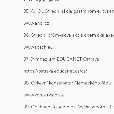
35. AHOL Střední škola gastronomie, turism
www.ahol.cz
36. Střední průmyslová škola chemická aka
www.spsch.eu
37. Gymnázium EDUCANET Ostrava
https://ostrava.educanet.cz/cs/
38. Církevní konzervatoř Německého řádu
www.konzervator.cz
39. Obchodní akademie a Vyšší odborná ško