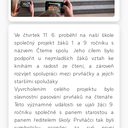
Ve čtvrtek 11. 6. proběhl na naší škole
společný projekt žáků 1. a 9. ročníku s
názvem Čteme spolu. Jeho cílem bylo
podpořit u nejmladších žáků vztah ke
knihám a radost ze čtení, a zároveň
rozvíjet spolupráci mezi prvňáčky a jejich
staršími spolužáky.
Vyvrcholením celého projektu bylo
slavnostní pasování prvňáků na čtenáře.
Této významné události se ujali žáci 9.
ročníku společně s panem starostou a
panem ředitelem školy. Prvňáčci tak byli
symbolicky oceněni za své první