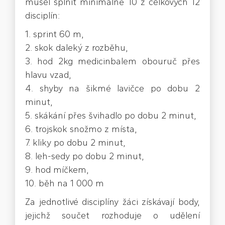
musel splnit minimálně 10 z celkových 12
disciplín:
1. sprint 60 m,
2. skok daleký z rozběhu,
3. hod 2kg medicinbalem obouruč přes
hlavu vzad,
4. shyby na šikmé lavičce po dobu 2
minut,
5. skákání přes švihadlo po dobu 2 minut,
6. trojskok snožmo z místa,
7. kliky po dobu 2 minut,
8. leh-sedy po dobu 2 minut,
9. hod míčkem,
10. běh na 1 000 m
Za jednotlivé disciplíny žáci získávají body,
jejichž součet rozhoduje o udělení