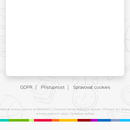
GDPR
Přístupnost
Spravovat cookies
Webové stránky zdarma
od
BANAN.CZ
|
Ostravski Tvorba webových stránek
|
Přihlásit se
|
Zásady
ochrany osobních údajů
|
Spravovat cookies