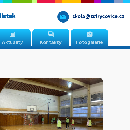
Místek
skola@zsfrycovice.cz
Aktuality
Kontakty
Fotogalerie