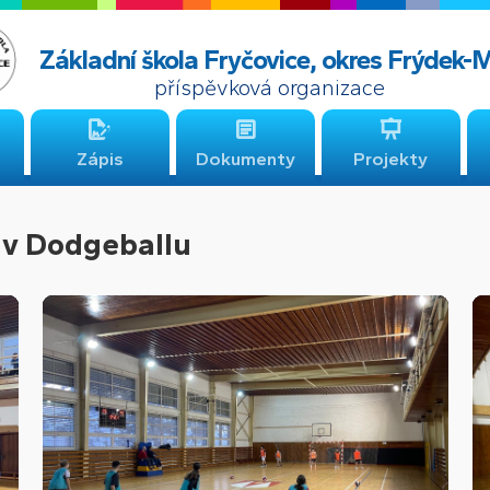
Základní škola Fryčovice, okres Frýdek-
příspěvková organizace
Zápis
Dokumenty
Projekty
e v Dodgeballu