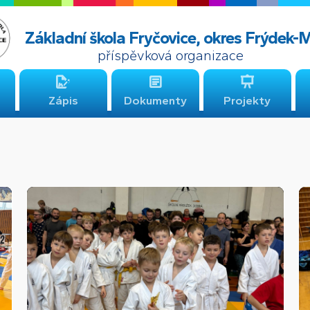
Základní škola Fryčovice, okres Frýdek-
příspěvková organizace
Zápis
Dokumenty
Projekty