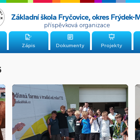
Základní škola Fryčovice, okres Frýdek-
příspěvková organizace
Zápis
Dokumenty
Projekty
5