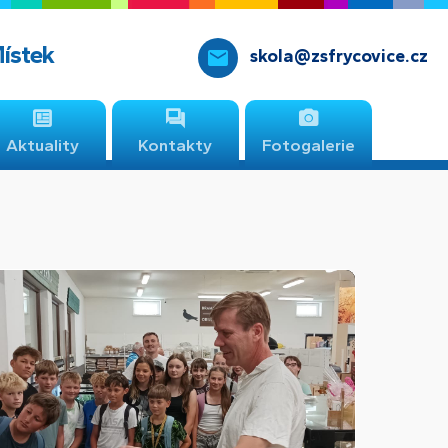
Místek
skola@zsfrycovice.cz
Aktuality
Kontakty
Fotogalerie