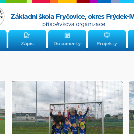
Základní škola Fryčovice, okres Frýdek-
příspěvková organizace
Zápis
Dokumenty
Projekty