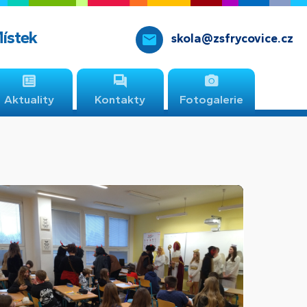
Místek
skola@zsfrycovice.cz
Aktuality
Kontakty
Fotogalerie