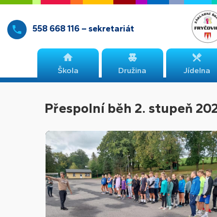
558 668 116 – sekretariát
Škola
Družina
Jídelna
Přespolní běh 2. stupeň 20