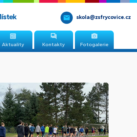
Místek
skola@zsfrycovice.cz
Aktuality
Kontakty
Fotogalerie