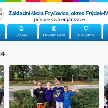
Základní škola Fryčovice, okres Frýdek-
příspěvková organizace
Zápis
Dokumenty
Projekty
24