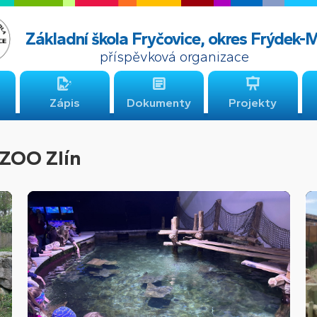
Základní škola Fryčovice, okres Frýdek-
příspěvková organizace
Zápis
Dokumenty
Projekty
 ZOO Zlín