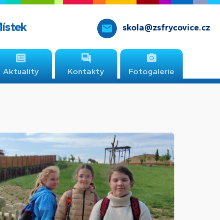
Místek
skola@zsfrycovice.cz
Aktuality
Kontakty
Fotogalerie