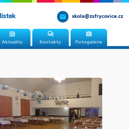
Místek
skola@zsfrycovice.cz
Aktuality
Kontakty
Fotogalerie