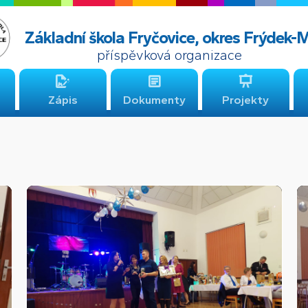
Základní škola Fryčovice, okres Frýdek-
příspěvková organizace
Zápis
Dokumenty
Projekty