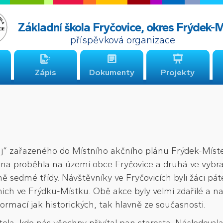
Základní škola Fryčovice, okres Frýdek-
příspěvková organizace
Zápis
Dokumenty
Projekty
aj“ zařazeného do Místního akčního plánu Frýdek-Místek
dna proběhla na území obce Fryčovice a druhá ve vybra
yně sedmé třídy. Návštěvníky ve Fryčovicích byli žáci pá
nich ve Frýdku-Místku. Obě akce byly velmi zdařilé a nav
formací jak historických, tak hlavně ze současnosti.