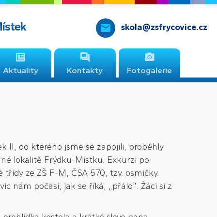
Místek
skola@zsfrycovice.cz
Aktuality
Kontakty
Fotogalerie
 II, do kterého jsme se zapojili, proběhly
né lokalitě Frýdku-Místku. Exkurzi po
té třídy ze ZŠ F-M, ČSA 570, tzv. osmičky.
íc nám počasí, jak se říká, „přálo“. Žáci si z