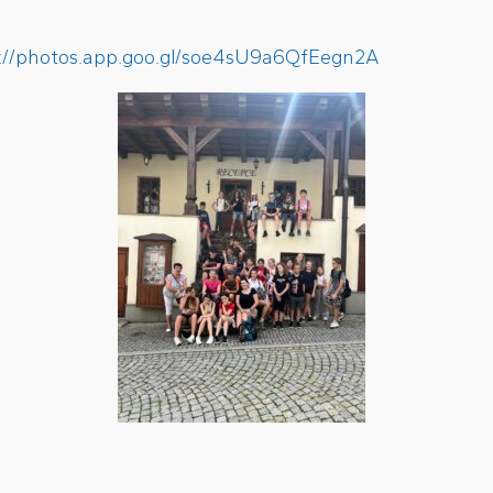
s://photos.app.goo.gl/soe4sU9a6QfEegn2A