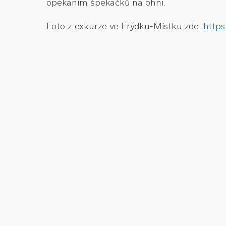
opékáním špekáčků na ohni.
Foto z exkurze ve Frýdku-Místku zde:
http