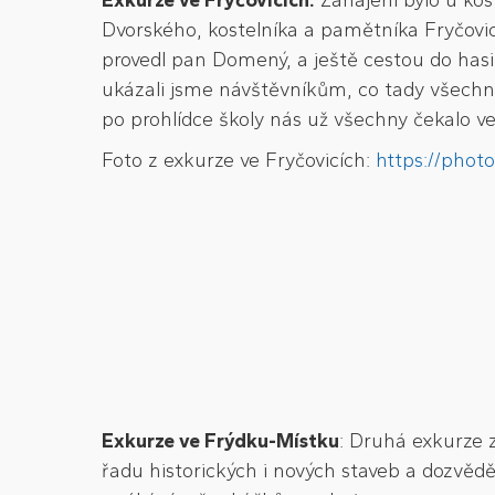
Exkurze ve Fryčovicích:
Zahájení bylo u kost
Dvorského, kostelníka a pamětníka Fryčovic.
provedl pan Domený, a ještě cestou do hasi
ukázali jsme návštěvníkům, co tady všechno m
po prohlídce školy nás už všechny čekalo ve
Foto z exkurze ve Fryčovicích:
https://pho
Exkurze ve Frýdku
-Místku
: Druhá exkurze z
řadu historických i nových staveb a dozvěd