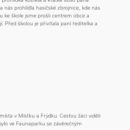
 prohlídka kostela a krátké slovo pana
a nás prohlídla hasičské zbrojnice, kde nás
u ke škole jsme prošli centrem obce a
 Před školou je přivítala paní ředitelka a
místa v Místku a Frýdku. Cestou žáci viděli
í bylo ve Faunaparku se závěrečným