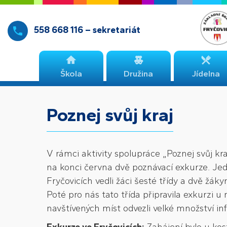
558 668 116 – sekretariát
Škola
Družina
Jídelna
Poznej svůj kraj
V rámci aktivity spolupráce „Poznej svůj kr
na konci června dvě poznávací exkurze. Je
Fryčovicích vedli žáci šesté třídy a dvě žák
Poté pro nás tato třída připravila exkurzi u 
navštívených míst odvezli velké množství in