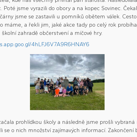
ela, kde nás všechny přivítal pan starosta. Následovala
 Poté jsme vyrazili do obory a na kopec Sovinec. Čekal
čárny jsme se zastavili u pomníků obětem válek. Cesto
áme, a řekli jim, jaké akce tady po celý rok probíhají.
 školní zahradě občerstvení a míčové hry.
tos.app.goo.gl/4hLFJ6V7A9R6HNAY6
ačala prohlídkou školy a následně jsme prošli vybraná 
ěli se o nich množství zajímavých informací. Zakončen