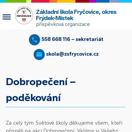
Základní škola Fryčovice, okres
Frýdek-Místek
příspěvková organizace
558 668 116 – sekretariát
skola@zsfrycovice.cz
Dobropečení –
poděkování
Za celý tým Světové školy děkujeme všem, kteří
přispěli na akci Dobropečení. Vážíme si Vašeho