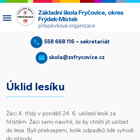
Základní škola Fryčovice, okres
Frýdek-Místek
příspěvková organizace
558 668 116 – sekretariát
skola@zsfrycovice.cz
Úklid lesíku
Žáci 4. třídy v pondělí 24. 6. uklízeli lesík za
hřištěm. Žáci sami navrhli, že by chtěli jít uklízet
do lesa. Byli překvapení, kolik odpadků lidé vyhodí
do přírody.