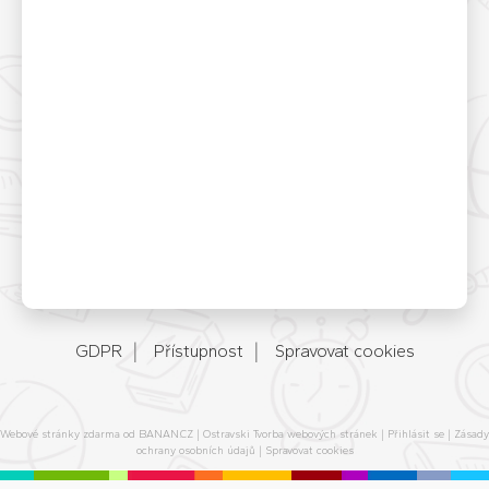
GDPR
Přístupnost
Spravovat cookies
Webové stránky zdarma
od
BANAN.CZ
|
Ostravski Tvorba webových stránek
|
Přihlásit se
|
Zásady
ochrany osobních údajů
|
Spravovat cookies