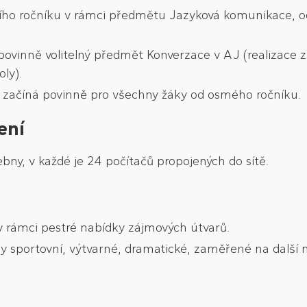
ího ročníku v rámci předmětu Jazyková komunikace, od
ovinně volitelný předmět Konverzace v AJ (realizace 
ly).
– začíná povinně pro všechny žáky od osmého ročníku.
ení
ebny, v každé je 24 počítačů propojených do sítě.
v rámci pestré nabídky zájmových útvarů.
y sportovní, výtvarné, dramatické, zaměřené na další m