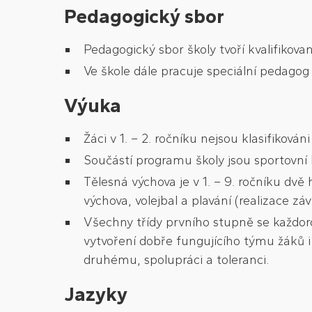
Pedagogický sbor
Pedagogický sbor školy tvoří kvalifikovan
Ve škole dále pracuje speciální pedagog –
Výuka
Žáci v 1. – 2. ročníku nejsou klasifikov
Součástí programu školy jsou sportovní ku
Tělesná výchova je v 1. – 9. ročníku dv
výchova, volejbal a plavání (realizace 
Všechny třídy prvního stupně se každor
vytvoření dobře fungujícího týmu žáků 
druhému, spolupráci a toleranci.
Jazyky