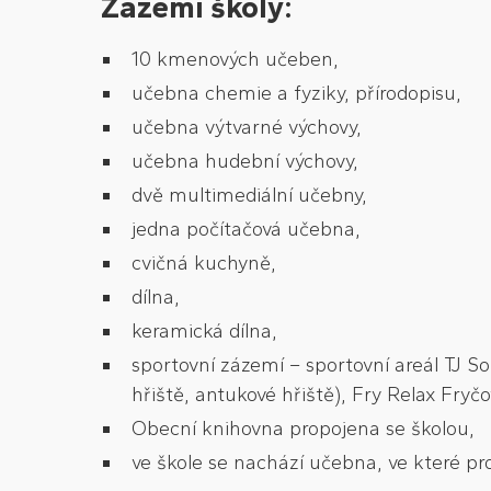
Zázemí školy:
10 kmenových učeben,
učebna chemie a fyziky, přírodopisu,
učebna výtvarné výchovy,
učebna hudební výchovy,
dvě multimediální učebny,
jedna počítačová učebna,
cvičná kuchyně,
dílna,
keramická dílna,
sportovní zázemí – sportovní areál TJ S
hřiště, antukové hřiště), Fry Relax Fryč
Obecní knihovna propojena se školou,
ve škole se nachází učebna, ve které p