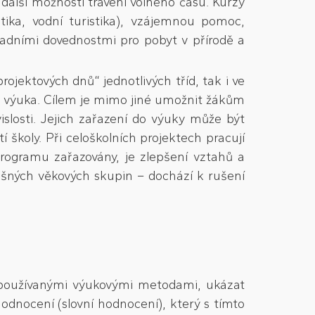
další možnosti trávení volného času. Kurzy
stika, vodní turistika), vzájemnou pomoc,
ladními dovednostmi pro pobyt v přírodě a
ektových dnů“ jednotlivých tříd, tak i ve
á výuka. Cílem je mimo jiné umožnit žákům
slosti. Jejich zařazení do výuky může být
 školy. Při celoškolních projektech pracují
programu zařazovány, je zlepšení vztahů a
išných věkových skupin – dochází k rušení
ě používanými výukovými metodami, ukázat
dnocení (slovní hodnocení), který s tímto