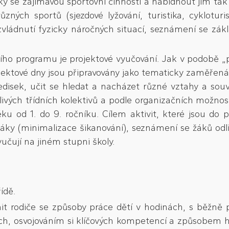
y se zajímavou sportovní činností a nabídnout jim tak 
ných sportů (sjezdové lyžování, turistika, cykloturi
vládnutí fyzicky náročných situací, seznámení se zák
 programu je projektové vyučování. Jak v podobě „proj
ojektové dny jsou připravovány jako tematicky zaměřen
disek, učit se hledat a nacházet různé vztahy a souvi
ivých třídních kolektivů a podle organizačních možností
u od 1. do 9. ročníku. Cílem aktivit, které jsou do 
áky (minimalizace šikanování), seznámení se žáků odl
yučují na jiném stupni školy.
ídě.
it rodiče se způsoby práce dětí v hodinách, s běžn
ch, osvojováním si klíčových kompetencí a způsobem ho