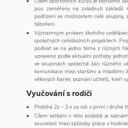
Cílem sportovních kurzů je seznámit žák
jsou zaměřeny na zvládnutí základů růz
podřízení se možnostem celé skupiny, z
táboření.
Významným prvkem školního vzdělávacího
společných celoškolních projektech. Pr
podívat se na jedno téma z různých hle
upraveno podle aktuální potřeby jednotl
ve skupinách společně žáci různého věk
komunikace mezi staršími a mladšími ž
věkových bariér, poznání učitelů, kteří v
Vyučování s rodiči
Probíhá 2x – 3 x za rok v první i druhé tř
Cílem setkání v této podobě je seznám
souvislost mezi způsoby práce v hodiná