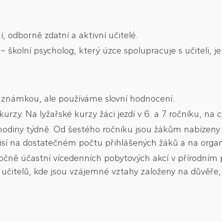
í, odborně zdatní a aktivní učitelé.
 školní psycholog, který úzce spolupracuje s učiteli, je 
áni známkou, ale používáme slovní hodnocení.
rzy. Na lyžařské kurzy žáci jezdí v 6. a 7. ročníku, na c
ě hodiny týdně. Od šestého ročníku jsou žákům nabízeny
závisí na dostatečném počtu přihlášených žáků a na org
očně účastní vícedenních pobytových akcí v přírodním 
i učitelů, kde jsou vzájemné vztahy založeny na důvěř