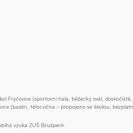
okol Fryčovice (sportovní hala, běžecký ovál, doskočišt
ovice (bazén, tělocvična – propojeno se školou, bezplat
robíhá výuka ZUŠ Brušperk.