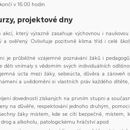
končí v 16.00 hodin.
urzy, projektové dny
 akcí, který výrazně zasahuje výchovnou i naukovou
 a ověřený. Ovlivňuje pozitivně klima tříd i celé šk
ni je průběžné vzájemné poznávání žáků i pedagogů
e děti vnímaly s vědomím svých individuálních odlišnos
zájemná úcta mezi žáky, sebeúcta, důvěra a zároveň 
ámení a uvědomění si vlastních práv každého dítěte, 
íjení dovedností získaných na prvním stupni a současn
oženy na důvěře, respektování jednoho druhým, pomoci
 všechny žáky místem, kde se cítí bezpečně, místem
í drog a alkoholu, patologickému hráčství apod.