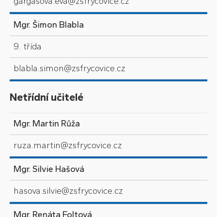
gargasova.eva@zsfrycovice.cz
Mgr. Šimon Blabla
9. třída
blabla.simon@zsfrycovice.cz
Netřídní učitelé
Mgr. Martin Růža
ruza.martin@zsfrycovice.cz
Mgr. Silvie Hašová
hasova.silvie@zsfrycovice.cz
Mgr. Renáta Foltová