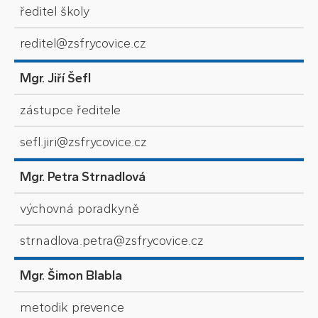
ředitel školy
reditel@zsfrycovice.cz
Mgr. Jiří Šefl
zástupce ředitele
sefl.jiri@zsfrycovice.cz
Mgr. Petra Strnadlová
výchovná poradkyně
strnadlova.petra@zsfrycovice.cz
Mgr. Šimon Blabla
metodik prevence