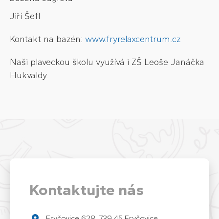
Jiří Šefl
Kontakt na bazén:
www.fryrelaxcentrum.cz
Naši plaveckou školu využívá i ZŠ Leoše Janáčka
Hukvaldy.
Kontaktujte nás
Fryčovice 628, 739 45 Fryčovice