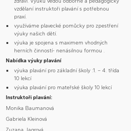
zdraví. Výuku vedou odborně a pedagogicky
vzdělaní instruktoři plavání s potřebnou
praxí.
využíváme plavecké pomůcky pro zpestření
výuky našich dětí.
výuka je spojena s maximem vhodných
herních činností- nenásilnou formou .
Nabídka výuky plavání
výuka plavání pro základní školy :1. – 4. třída
10 lekcí
výuka plavání pro mateřské školy 10 lekcí
Instruktoři plavání:
Monika Baumanová
Gabriela Kleinová
Zuzana Jagrová